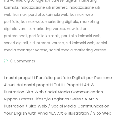
siti varese
,
digital agency varese
,
digital marketing
kaimaki
,
indicizzazione siti internet
,
indicizzazione siti
web
,
kaimaki portfolio
,
kaimaki web
,
kaimaki web
portfolio
,
kaimakiweb
,
marketing digitale
,
marketing
digitale varese
,
marketing varese
,
newsletter
professionali
,
portfolio kaimaki
,
portfolio kaimaki web
,
servizi digitali
,
siti internet varese
,
siti kaimaki web
,
social
media manager varese
,
social media marketing varese
0 Comments
i nostri progetti Portfolio portfolio Digitali per Passione
Alcuni dei nostri progetti Tutti i Progetti Art &
illustration Sito Web Social Media Communication
Nippon Express Lifestyle Logistics Swiss SA Art &
illustration / Sito Web / Social Media Communication
Your English with Anna YEA Art & illustration / Sito Web