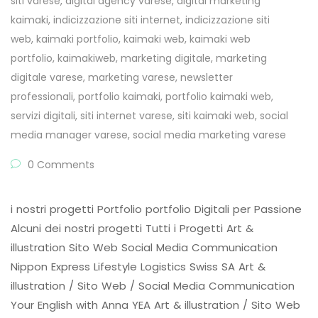
siti varese
,
digital agency varese
,
digital marketing
kaimaki
,
indicizzazione siti internet
,
indicizzazione siti
web
,
kaimaki portfolio
,
kaimaki web
,
kaimaki web
portfolio
,
kaimakiweb
,
marketing digitale
,
marketing
digitale varese
,
marketing varese
,
newsletter
professionali
,
portfolio kaimaki
,
portfolio kaimaki web
,
servizi digitali
,
siti internet varese
,
siti kaimaki web
,
social
media manager varese
,
social media marketing varese
0 Comments
i nostri progetti Portfolio portfolio Digitali per Passione
Alcuni dei nostri progetti Tutti i Progetti Art &
illustration Sito Web Social Media Communication
Nippon Express Lifestyle Logistics Swiss SA Art &
illustration / Sito Web / Social Media Communication
Your English with Anna YEA Art & illustration / Sito Web