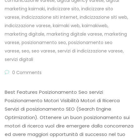
comunicazione varese
,
digital agency varese
,
digital
marketing kaimaki
,
indicizzare sito
,
indicizzare sito
varese
,
indicizzazione siti internet
,
indicizzazione siti web
,
indicizzazione varese
,
kaimaki web
,
kaimakiweb
,
marketing digitale
,
marketing digitale varese
,
marketing
varese
,
posizionamento seo
,
posizionamento seo
varese
,
seo
,
seo varese
,
servizi di indicizzazione varese
,
servizi digitali
0 Comments
Best Features Posizionamento Seo servizi
Posizionamento Motori Visibilità Motori di Ricerca
Servizi di posizionamento SEO (Search Engine
Optimization). Ottenere un buon posizionamento sui
motori di ricerca vuol dire emergere dalla concorrenza
ed avere maggiori opportunità di successo nel tuo