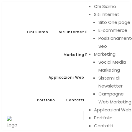
Chi Siamo
Siti Internet
Sito One page
E-commerce
Chi Siamo
Siti Internet
Posizionament
Seo
Light
Auto
Light
Dark
Marketing
Marketing
Social Media
Marketing
Auto
Applicazioni Web
Sistemi di
Newsletter
Dark
Campagne
Portfolio
Contatti
Web Marketing
Applicazioni Web
Portfolio
Contatti