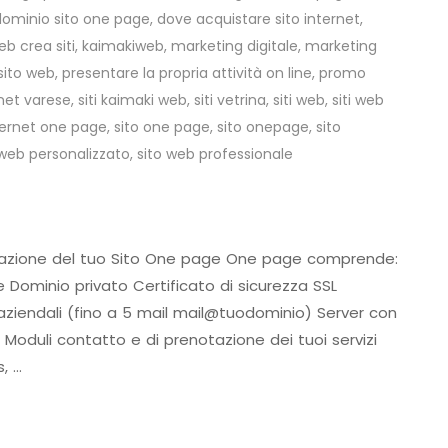
dominio sito one page
,
dove acquistare sito internet
,
b crea siti
,
kaimakiweb
,
marketing digitale
,
marketing
sito web
,
presentare la propria attività on line
,
promo
rnet varese
,
siti kaimaki web
,
siti vetrina
,
siti web
,
siti web
nternet one page
,
sito one page
,
sito onepage
,
sito
 web personalizzato
,
sito web professionale
tivazione del tuo Sito One page One page comprende:
Dominio privato Certificato di sicurezza SSL
aziendali (fino a 5 mail mail@tuodominio) Server con
Moduli contatto e di prenotazione dei tuoi servizi
, …