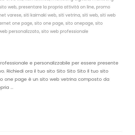
sito web
,
presentare la propria attività on line
,
promo
rnet varese
,
siti kaimaki web
,
siti vetrina
,
siti web
,
siti web
nternet one page
,
sito one page
,
sito onepage
,
sito
 web personalizzato
,
sito web professionale
professionale e personalizzabile per essere presente
. Richiedi ora il tuo sito Sito Sito Sito Il tuo sito
ito one page è un sito web vetrina composto da
pria …