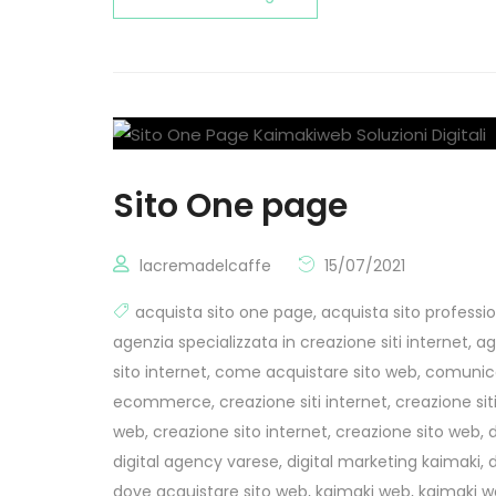
Sito One page
lacremadelcaffe
15/07/2021
acquista sito one page
,
acquista sito professi
agenzia specializzata in creazione siti internet
,
ag
sito internet
,
come acquistare sito web
,
comunica
ecommerce
,
creazione siti internet
,
creazione sit
web
,
creazione sito internet
,
creazione sito web
,
digital agency varese
,
digital marketing kaimaki
,
dove acquistare sito web
,
kaimaki web
,
kaimaki we