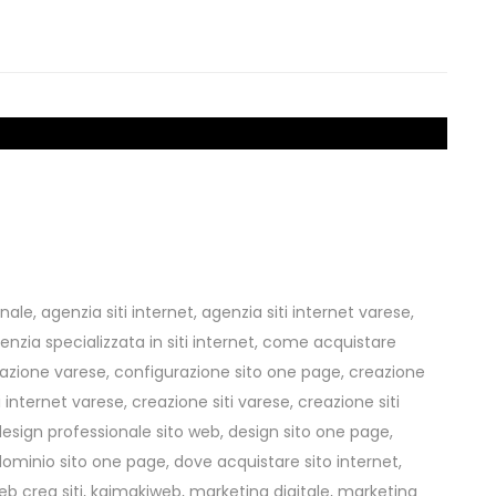
onale
,
agenzia siti internet
,
agenzia siti internet varese
,
enzia specializzata in siti internet
,
come acquistare
zione varese
,
configurazione sito one page
,
creazione
i internet varese
,
creazione siti varese
,
creazione siti
design professionale sito web
,
design sito one page
,
dominio sito one page
,
dove acquistare sito internet
,
b crea siti
,
kaimakiweb
,
marketing digitale
,
marketing