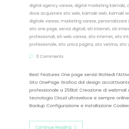
digital agency varese
,
digital marketing kaimaki
,
dove acquistare sito web
,
kaimaki web
,
kaimaki we
digitale varese
,
marketing varese
,
personalizzare 
sito one page
,
servizi digitali
,
siti internet
,
siti inte
professionali
,
siti web varese
,
sito internet
,
sito i
professionale
,
sito unica pagina
,
sito vetrina
,
sito
0 Comments
Best Features One page servizi Richiedi l’At
Sito OnePage Grafica dal design accattivante 
professionale a 256bit Creazione di webmail 
tecnologia Cloud ultraveloce e sempre online 
Backup Configurazione e installazione Cookies
Continue Reading