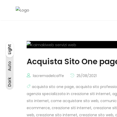
Light
Auto
Light
Dark
Acquista Sito One pag
Auto
lacremadelcaffe
25/08/2021
Dark
acquista sito one page
,
acquista sito professi
agenzia specializzata in creazione siti internet
,
ag
sito internet
,
come acquistare sito web
,
comunica
ecommerce
,
creazione siti internet
,
creazione sit
web
,
creazione sito internet
,
creazione sito web
,