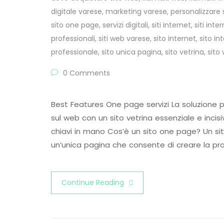
digitale varese
,
marketing varese
,
personalizzare 
sito one page
,
servizi digitali
,
siti internet
,
siti inte
professionali
,
siti web varese
,
sito internet
,
sito i
professionale
,
sito unica pagina
,
sito vetrina
,
sito
0 Comments
Best Features One page servizi La soluzione 
sul web con un sito vetrina essenziale e incisivo
chiavi in mano Cos’è un sito one page? Un s
un’unica pagina che consente di creare la pro
Continue Reading