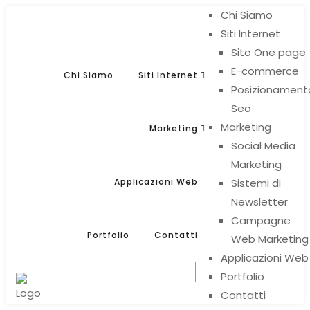
Chi Siamo
Siti Internet
Sito One page
E-commerce
Chi Siamo
Siti Internet
Posizionament
Seo
Light
Auto
Light
Dark
Marketing
Marketing
Social Media
Marketing
Auto
Applicazioni Web
Sistemi di
Newsletter
Dark
Campagne
Portfolio
Contatti
Web Marketing
Applicazioni Web
Portfolio
Contatti